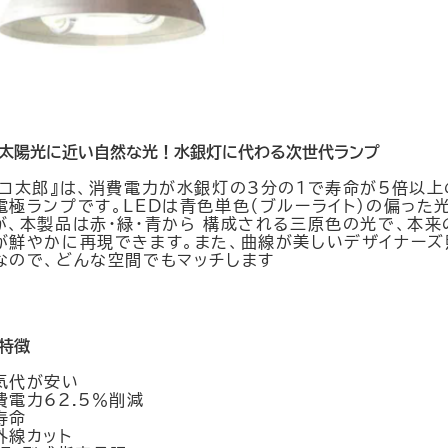
太陽光に近い自然な光！水銀灯に代わる次世代ランプ
エコ太郎』は、消費電力が水銀灯の3分の1で寿命が5倍以上
電極ランプです。LEDは青色単色（ブルーライト）の偏った
が、本製品は赤・緑・青から 構成される三原色の光で、本来
が鮮やかに再現できます。また、曲線が美しいデザイナーズ
なので、どんな空間でもマッチします
特徴
気代が安い
費電力62.5％削減
寿命
外線カット