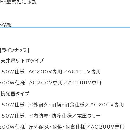
SE・型式指定承認
本情報
【ラインナップ】
■天井吊り下げタイプ
150W仕様 AC200V専用／AC100V専用
200W仕様 AC200V専用／AC100V専用
■投光器タイプ
150W仕様 屋外耐久・耐候・耐食仕様／AC200V専用
150W仕様 屋内防塵・防滴仕様／電圧フリー
200W仕様 屋外耐久・耐候・耐食仕様／AC200V専用