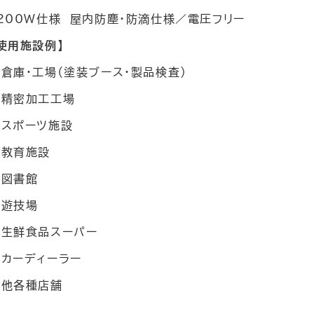
200W仕様 屋内防塵・防滴仕様／電圧フリー
使用施設例】
倉庫・工場（塗装ブース・製品検査）
■精密加工工場
■スポーツ施設
■教育施設
■図書館
■遊技場
■生鮮食品スーパー
■カーディーラー
■他各種店舗