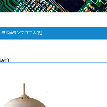
無電極ランプ『エコ太郎』
品紹介