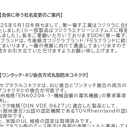
【合併に伴う社名変更のご案内】
025年5月1日を持ちまして、第一電子工業はフジクラに合
たしました(※一部製品はフジクラエナジーシステムズに移
しました)。長年ご愛顧いただいておりますDDK(第一電子
）ブランドは、今後順次フジクラブランド/FESブランドに統
てまいります。一層の発展に向けて邁進してまいりますので
続きお引き立ていただけますようお願い申し上げます。
【ワンタッチ・ネジ嵌合方式丸型防水コネクタ】
レセプタクルコネクタは、ねじ嵌合とワンタッチ嵌合の両方
グコネクタとの嵌合が可能です。
欧州規格「EN60204-1・機械設備の電気機器」の要求事項
映し、
ネクタ規格「DIN VDE 0627」に適合した製品として、
U（欧州連合）公認の認定機関であるTÜVRheinlandの認
取得中です。
た、米国のUL 規格の認定は取得済みです。
レセプタクル側のアース端子は外殻の金属シェルと導通して