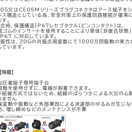
、
E05又はCE05Mシリーズプラグコネクタはアース端子を
ンス構造としている為、安全対策上の保護回路接続が確実
ます。
嵌合時、保護構造IP67レセプタクル(ピンコンタクト)は、
成ゴムのインサートを使用することにより単体(非嵌合状態
IP67 に対応しています。
耐振性は、20Gの共振点周波数にて1000万回振動の実力
しています。
【特徴】
型圧着端子専用端子台
具類を使用せずに、電線が脱着できます。
ジ結線方式ではないため、結線のばらつきによる火災の心
りません
候変動や振動など外部要因による決選部のゆるみが生じな
め、増し締めなどのメンテナンスが不要