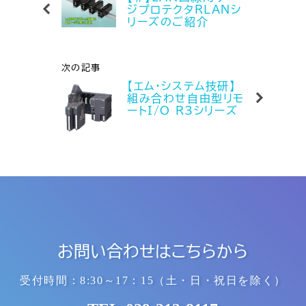
ジプロテクタRLANシ
リーズのご紹介
次の記事
【エム・システム技研】
組み合わせ自由型リモ
ートI/O R3シリーズ
お問い合わせは
こちらから
受付時間：8:30～17：15
（土・日・祝日を除く）