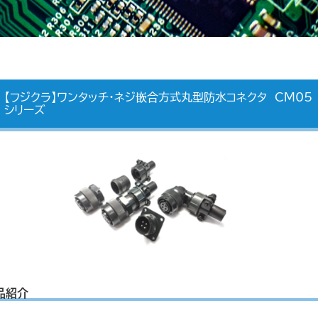
【フジクラ】ワンタッチ・ネジ嵌合方式丸型防水コネクタ CM05
シリーズ
品紹介