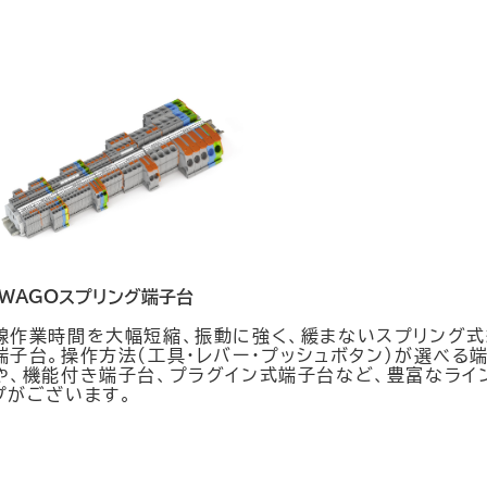
WAGOスプリング端子台
線作業時間を大幅短縮、振動に強く、緩まないスプリング式
端子台。操作方法(工具・レバー・プッシュボタン)が選べる
や、機能付き端子台、プラグイン式端子台など、豊富なライ
プがございます。