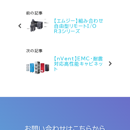
前の記事
【エムジー】組み合わせ
自由型リモートI/O
R3シリーズ
次の記事
【nVent】EMC・耐震
対応高性能キャビネッ
ト
お問い合わせは
こちらから