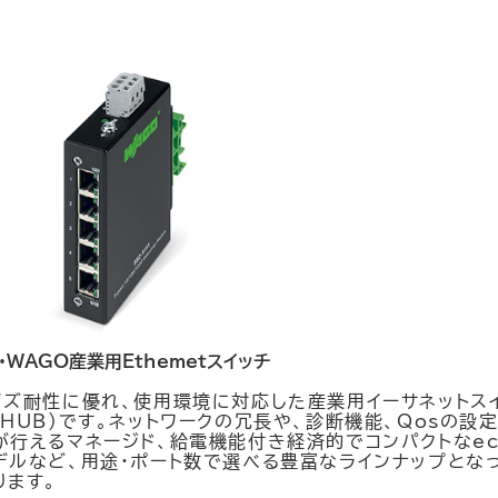
・WAGO産業用Ethemetスイッチ
イズ耐性に優れ、使用環境に対応した産業用イーサネットス
(HUB)です。ネットワークの冗長や、診断機能、Qosの設
が行えるマネージド、給電機能付き経済的でコンパクトなec
デルなど、用途・ポート数で選べる豊富なラインナップとな
ります。